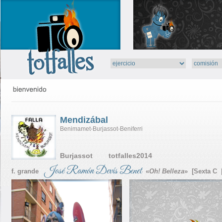
Mendizábal
Benimamet-Burjassot-Beniferri
Burjassot totfalles2014
José Ramón Devís Benet
f. grande
«
Oh! Belleza
» [Sexta C 