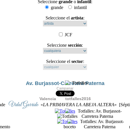
Seleccione
grande
o
infantil
:
grande
infantil
Seleccione el
artista
:
JCF
Seleccione
sección
:
Seleccione el
sector
:
Av. Burjassot-Carretera Paterna
Campanar
Valencia totfalles2016
Vidal Garrido
ande
«
LA PRIMAVERA LA ABEJA ALTERA
» [Sépt
ento boceto ninot expo