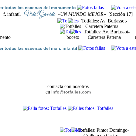
er todas las escenas del monumento
Vidal Garrido
f. infantil
«
UN MUNDO MEJOR
» [Sección 17]
ento boceto ninot expo
er todas las escenas del mon. infantil
contacta con nosotros
en
info@totfalles.com