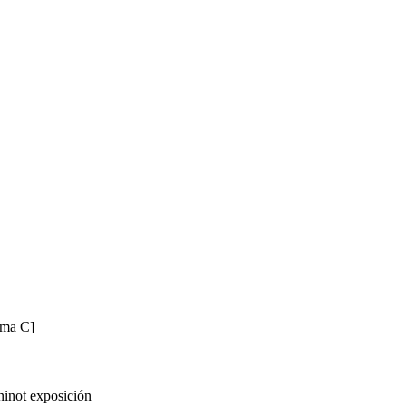
ima C]
sición